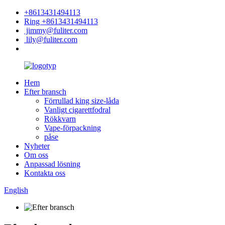
+8613431494113
Ring +8613431494113
jimmy@fuliter.com
lily@fuliter.com
Hem
Efter bransch
Förrullad king size-låda
Vanligt cigarettfodral
Rökkvarn
Vape-förpackning
påse
Nyheter
Om oss
Anpassad lösning
Kontakta oss
English