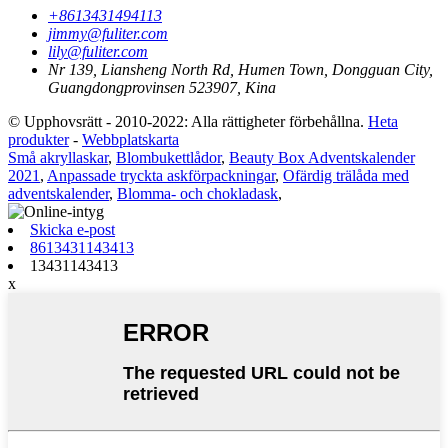
+8613431494113
jimmy@fuliter.com
lily@fuliter.com
Nr 139, Liansheng North Rd, Humen Town, Dongguan City,
Guangdongprovinsen 523907, Kina
© Upphovsrätt - 2010-2022: Alla rättigheter förbehållna.
Heta
produkter
-
Webbplatskarta
Små akryllaskar
,
Blombukettlådor
,
Beauty Box Adventskalender
2021
,
Anpassade tryckta askförpackningar
,
Ofärdig trälåda med
adventskalender
,
Blomma- och chokladask
,
Skicka e-post
8613431143413
13431143413
x