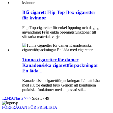
Blå cigarett Flip Top Box-cigaretter
för kvinnor
Flip Top-cigaretter för enkel öppning och daglig
användning Från enkla öppningsfunktioner till
slitstarka material, varje ...
Tunna cigaretter för damer
Kanadensiska cigarettförpackningar
En låda...
Kanadensiska cigarettförpackningar: Lätt att bära
med sig för dagligt bruk Genom att kombinera
praktiska funktioner med anpassad stil...
1
2
3
4
5
6
Nästa >
>>
Sida 1 / 49
FÖRFRÅGAN FÖR PRISLISTA